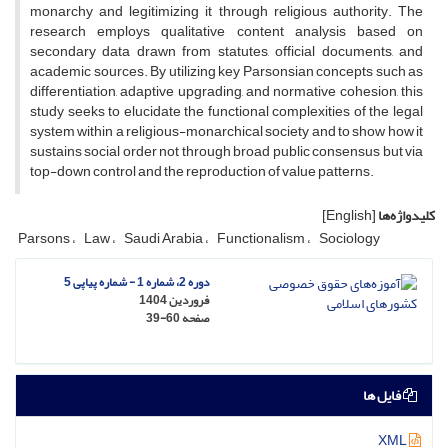
monarchy and legitimizing it through religious authority. The
research employs qualitative content analysis based on
secondary data drawn from statutes, official documents, and
academic sources. By utilizing key Parsonsian concepts such as
differentiation, adaptive upgrading, and normative cohesion, this
study seeks to elucidate the functional complexities of the legal
system within a religious-monarchical society and to show how it
sustains social order not through broad public consensus but via
top-down control and the reproduction of value patterns.
کلیدواژه‌ها
[English]
Parsons
Law
Saudi Arabia
Functionalism
Sociology
دوره 2، شماره 1 - شماره پیاپی 5
فروردین 1404
صفحه
39-60
فایل ها
XML