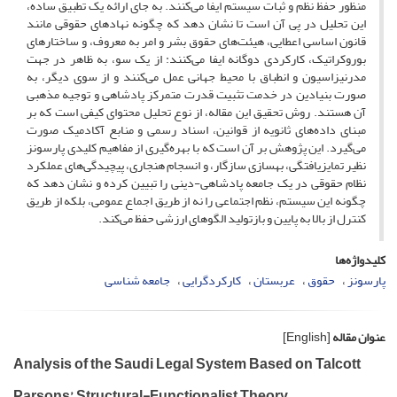
منظور حفظ نظم و ثبات سیستم ایفا می‌کنند. به جای ارائه یک تطبیق ساده،
این تحلیل در پی آن است تا نشان دهد که چگونه نهادهای حقوقی مانند
قانون اساسی اعطایی، هیئت‌های حقوق بشر و امر به معروف، و ساختارهای
بوروکراتیک، کارکردی دوگانه ایفا می‌کنند: از یک سو، به ظاهر در جهت
مدرنیزاسیون و انطباق با محیط جهانی عمل می‌کنند و از سوی دیگر، به
صورت بنیادین در خدمت تثبیت قدرت متمرکز پادشاهی و توجیه مذهبی
آن هستند. روش تحقیق این مقاله، از نوع تحلیل محتوای کیفی است که بر
مبنای داده‌های ثانویه از قوانین، اسناد رسمی و منابع آکادمیک صورت
می‌گیرد. این پژوهش بر آن است که با بهره‌گیری از مفاهیم کلیدی پارسونز
نظیر تمایزیافتگی، بهسازی سازگار، و انسجام هنجاری، پیچیدگی‌های عملکرد
نظام حقوقی در یک جامعه پادشاهی-دینی را تبیین کرده و نشان دهد که
چگونه این سیستم، نظم اجتماعی را نه از طریق اجماع عمومی، بلکه از طریق
کنترل از بالا به پایین و بازتولید الگوهای ارزشی حفظ می‌کند.
کلیدواژه‌ها
پارسونز
حقوق
عربستان
کارکردگرایی
جامعه شناسی
عنوان مقاله
[English]
Analysis of the Saudi Legal System Based on Talcott
Parsons’ Structural-Functionalist Theory