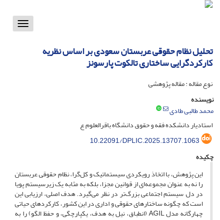
Toggle
vigation
تحلیل نظام حقوقی عربستان سعودی بر اساس نظریه
کارکردگرایی ساختاری تالکوت پارسونز
نوع مقاله : مقاله پژوهشی
نویسنده
محمد طالبی طادی
استادیار دانشکده فقه و حقوق دانشگاه باقرالعلوم ع
10.22091/DPLIC.2025.13707.1063
چکیده
این پژوهش، با اتخاذ رویکردی سیستماتیک و کل‌گرا، نظام حقوقی عربستان
را نه به عنوان مجموعه‌ای از قوانین مجزا، بلکه به مثابه یک زیرسیستم پویا
در دل سیستم اجتماعی بزرگ‌تر در نظر می‌گیرد. هدف اصلی، ارزیابی این
است که چگونه ساختارهای حقوقی و اداری در این کشور، کارکردهای حیاتی
چهارگانه مدل AGIL (انطباق، نیل به هدف، یکپارچگی، و حفظ الگو) را به