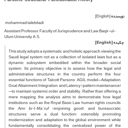
نویسنده
[English]
mohammad talebitadi
Assistant Professor, Faculty of Jurisprudence and Law, Baqir-ul-
Ulum University, A.S.
چکیده
[English]
This study adopts a systematic and holistic approach, viewing the
Saudi legal system not as a collection of isolated laws but as a
dynamic subsystem embedded within the broader social
system. Its primary objective is to assess how the legal and
administrative structures in the country perform the four
essential functions of Talcott Parsons’ AGIL model—Adaptation,
Goal Attainment, Integration, and Latency (pattern maintenance)
—to maintain systemic order and stability. Rather than offering a
mere mapping, the analysis aims to demonstrate how legal
institutions, such as the Royal Basic Law, human rights councils,
the
Amr bi-l-Maʿruf
(enjoining good), and bureaucratic
structures, serve a dual function: ostensibly promoting
modernization and adaptation to the global environment, while
fundamentally consolidating the centralized power of the