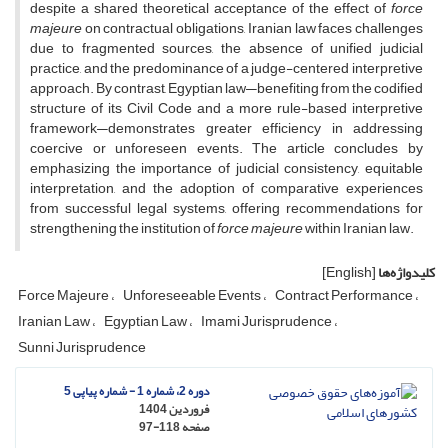
despite a shared theoretical acceptance of the effect of
force
majeure
on contractual obligations, Iranian law faces challenges
due to fragmented sources, the absence of unified judicial
practice, and the predominance of a judge-centered interpretive
approach. By contrast, Egyptian law—benefiting from the codified
structure of its Civil Code and a more rule-based interpretive
framework—demonstrates greater efficiency in addressing
coercive or unforeseen events. The article concludes by
emphasizing the importance of judicial consistency, equitable
interpretation, and the adoption of comparative experiences
from successful legal systems, offering recommendations for
strengthening the institution of
force majeure
within Iranian law.
کلیدواژه‌ها
[English]
Force Majeure
Unforeseeable Events
Contract Performance
Iranian Law
Egyptian Law
Imami Jurisprudence
Sunni Jurisprudence
دوره 2، شماره 1 - شماره پیاپی 5
فروردین 1404
صفحه
97-118