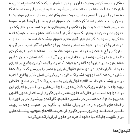
به‌کلی غیرممکن می‌سازد یا آن را چنان دشوار می‌کند که ادامه پایبندی به
قرارداد خلاف انصاف و عدالت تلقی می‌شود. نظام‌های حقوقی مختلف با اتکا
به مبانی فقهی و فلسفی خاص خود، سازوکارهایی متفاوت برای مواجهه با
چنین وضعیت‌هایی اتخاذ کرده‌اند. در حقوق ایران، تحلیل قوه قاهره عموماً
مبتنی بر فقه امامیه و اصول حاکم بر لزوم وفای به عهد است، در حالی‌که در
حقوق مصر، این مفهوم از یک‌سو متأثر از فقه مذاهب اهل سنت به‌ویژه فقه
مالکی و از سوی دیگر ملهم از آموزه‌های حقوق نوشته فرانسه است. تفاوت
در مبانی فکری، در نحوه شناسایی مصادیق قوه قاهره، آثار مترتب بر آن، و
سازوکار رفع یا تعدیل تعهدات نیز نمود یافته است. مقاله حاضر با رویکردی
تطبیقی و با روش توصیفی ـ تحلیلی، در پی آن است که ضمن تبیین دقیق
مفاهیم و تمایز میان قوه قاهره و حوادث غیرمترقبه، اثر این وقایع بر اجرای
تعهدات قراردادی در دو نظام حقوقی ایران و مصر را بررسی کند. یافته‌ها
نشان می‌دهد که با وجود اشتراک نظری در پذیرش اصل تأثیر وقایع قاهره
بر سرنوشت تعهدات، نظام حقوقی ایران به‌سبب پراکندگی در منابع، فقدان
رویه واحد، و غلبه رویکرد قاضی‌محور، با چالش‌هایی در تفسیر و اجرای این
نهاد مواجه است، در حالی‌که حقوق مصر با بهره‌گیری از ساختار مدون قانون
مدنی و نظام قاعده‌مندتر در تفسیر مفاهیم، کارآمدی بیشتری در برخورد با
رخدادهای قهری دارد. در پایان مقاله، با تأکید بر اهمیت وحدت رویه،
تفسیر منصفانه، و ضرورت بهره‌گیری از تجربه نظام‌های موفق، پیشنهادهایی
برای تقویت جایگاه نهاد قوه قاهره در حقوق ایران ارائه می‌گردد.
کلیدواژه‌ها