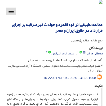
Toggle
vigation
مطالعه تطبیقی اثر قوه قاهره و حوادث غیرمترقبه بر اجرای
قرارداد در حقوق ایران و مصر
نوع مقاله : مقاله پژوهشی
نویسندگان
2
1
مصطفی هراتی
سمیراء هراتی قوی
1
استادیار دانشکده حقوق، دانشگاه ادیان و مذاهب، قم ایران
2
عضو هیات علمی وابسته، دانشکده علوم انسانی، دانشگاه آزاد اسلامی ملارد،
تهران، ایران
10.22091/DPLIC.2025.13163.1058
چکیده
نهاد قوه قاهره و مفهوم نزدیک به آن یعنی حوادث غیرمترقبه، در زمره
ابزارهای مهم حقوق قراردادها برای مواجهه با بحران‌ها و رخدادهای
پیش‌بینی‌ناپذیر قرار می‌گیرند؛ وضعیتی که اجرای تعهدات قراردادی را یا