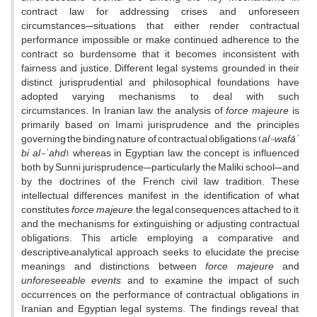
contract law for addressing crises and unforeseen
circumstances—situations that either render contractual
performance impossible or make continued adherence to the
contract so burdensome that it becomes inconsistent with
fairness and justice. Different legal systems, grounded in their
distinct jurisprudential and philosophical foundations, have
adopted varying mechanisms to deal with such
circumstances. In Iranian law, the analysis of
force majeure
is
primarily based on Imami jurisprudence and the principles
governing the binding nature of contractual obligations (
al-wafāʾ
bi al-ʿahd
), whereas in Egyptian law, the concept is influenced
both by Sunni jurisprudence—particularly the Maliki school—and
by the doctrines of the French civil law tradition. These
intellectual differences manifest in the identification of what
constitutes
force majeure
, the legal consequences attached to it,
and the mechanisms for extinguishing or adjusting contractual
obligations. This article, employing a comparative and
descriptive–analytical approach, seeks to elucidate the precise
meanings and distinctions between
force majeure
and
unforeseeable events
, and to examine the impact of such
occurrences on the performance of contractual obligations in
Iranian and Egyptian legal systems. The findings reveal that,