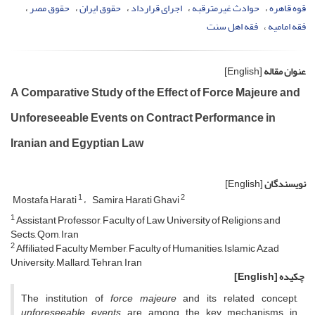
قوه قاهره
حوادث غیرمترقبه
اجرای قرارداد
حقوق ایران
حقوق مصر
فقه امامیه
فقه اهل سنت
عنوان مقاله
[English]
A Comparative Study of the Effect of Force Majeure and
Unforeseeable Events on Contract Performance in
Iranian and Egyptian Law
نویسندگان
[English]
1
2
Mostafa Harati
Samira Harati Ghavi
1
Assistant Professor, Faculty of Law, University of Religions and
Sects, Qom, Iran
2
Affiliated Faculty Member, Faculty of Humanities, Islamic Azad
University, Mallard, Tehran, Iran
چکیده
[English]
The institution of
force majeure
and its related concept,
unforeseeable events
, are among the key mechanisms in