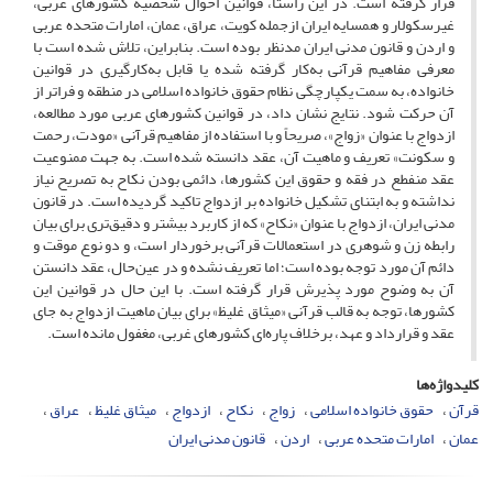
قرار گرفته است. در این راستا، قوانین احوال شخصیه کشورهای عربی،
غیرسکولار و همسایه ایران ازجمله کویت، عراق، عمان، امارات متحده عربی
و اردن و قانون مدنی
ایران مدنظر بوده است. بنابراین، تلاش شده است با
معرفی مفاهیم قرآنی به‌کار گرفته شده یا قابل به‌کارگیری در قوانین
خانواده، به سمت یکپارچگی نظام حقوق خانواده اسلامی در منطقه و فراتر از
آن حرکت شود. نتایج نشان داد، در قوانین کشورهای عربی مورد مطالعه،
ازدواج با عنوان «زواج»، صریحاً و با استفاده از مفاهیم قرآنی «مودت، رحمت
و سکونت» تعریف و ماهیت آن، عقد دانسته شده است. به جهت ممنوعیت
عقد منفطع در فقه و حقوق این کشورها، دائمی بودن نکاح به تصریح نیاز
نداشته و به ابتنای تشکیل خانواده بر ازدواج تاکید گردیده است. در قانون
مدنی ایران، ازدواج با عنوان «نکاح» که از کاربرد بیشتر و دقیق‌تری برای بیان
رابطه زن و شوهری در استعمالات قرآنی برخوردار است، و دو نوع موقت و
دائم آن مورد توجه بوده است؛ اما تعریف نشده و در عین‌حال، عقد دانستن
آن به وضوح مورد پذیرش قرار گرفته است. با این حال در قوانین این
کشورها، توجه به قالب قرآنی «میثاق غلیظ» برای بیان ماهیت ازدواج به جای
عقد و قرارداد و عهد، برخلاف پاره‌ای کشورهای غربی، مغفول مانده است.
کلیدواژه‌ها
قرآن
حقوق خانواده اسلامی
زواج
نکاح
ازدواج
میثاق غلیظ
عراق
عمان
امارات متحده عربی
اردن
قانون مدنی ایران