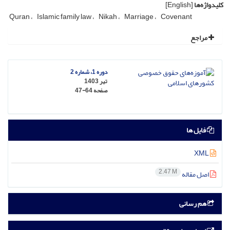
کلیدواژه‌ها
[English]
Quran
Islamic family law
Nikah
Marriage
Covenant
مراجع
دوره 1، شماره 2
تیر 1403
صفحه
47-64
فایل ها
XML
2.47 M
اصل مقاله
هم رسانی