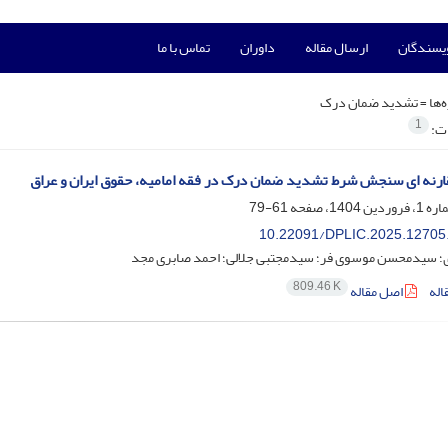
ویسندگان
ارسال مقاله
داوران
تماس با ما
‌ها =
تشدید ضمان درک
1
ات:
رنه ای سنجش شرط تشدید ضمان درک در فقه امامیه، حقوق ایران و عراق
61-79
10.22091/DPLIC.2025.12705
؛ سیدمحسن موسوی فر؛ سیدمجتبی جلالی؛ احمد صابری مجد
809.46 K
اله
اصل مقاله