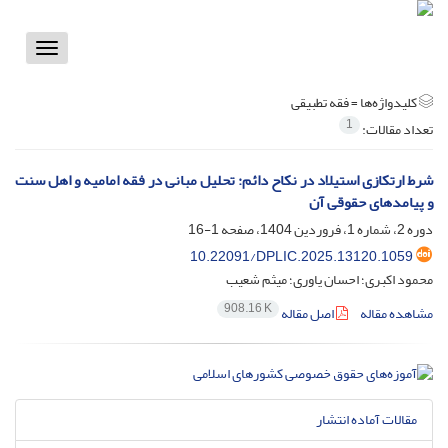
Toggle
vigation
کلیدواژه‌ها =
فقه تطبیقی
1
تعداد مقالات:
شرط ارتکازی استیلاد در نکاح دائم: تحلیل مبانی در فقه امامیه و اهل سنت
و پیامدهای حقوقی آن
دوره 2، شماره 1، فروردین 1404، صفحه
1-16
10.22091/DPLIC.2025.13120.1059
محمود اکبری؛ احسان یاوری؛ میثم شعیب
908.16 K
مشاهده مقاله
اصل مقاله
مقالات آماده انتشار