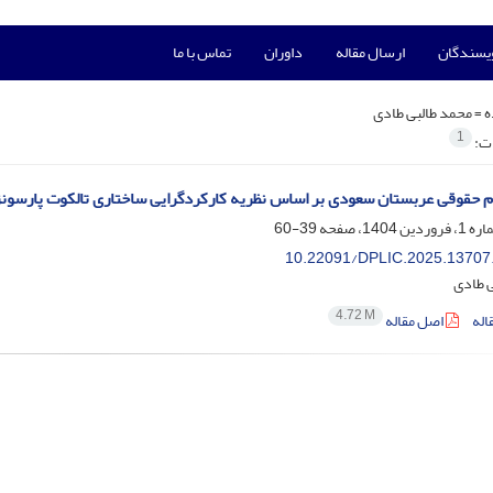
ویسندگان
ارسال مقاله
داوران
تماس با ما
ه =
محمد طالبی طادی
1
ات:
م حقوقی عربستان سعودی بر اساس نظریه کارکردگرایی ساختاری تالکوت پارسون
39-60
10.22091/DPLIC.2025.13707
ی طادی
4.72 M
اله
اصل مقاله